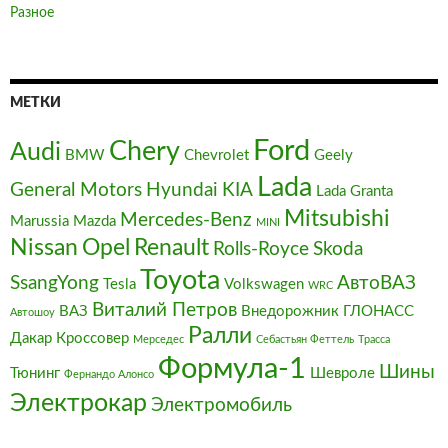
Разное
МЕТКИ
Ford
Chery
Audi
BMW
Chevrolet
Geely
Lada
General Motors
Hyundai
KIA
Lada Granta
Mitsubishi
Mercedes-Benz
Marussia
Mazda
MINI
Nissan
Opel
Renault
Rolls-Royce
Skoda
Toyota
SsangYong
АвтоВАЗ
Tesla
Volkswagen
WRC
Виталий Петров
ВАЗ
Внедорожник
ГЛОНАСС
Автошоу
Ралли
Дакар
Кроссовер
Мерседес
Себастьян Феттель
Трасса
Формула-1
Шины
Тюнинг
Шевроле
Фернандо Алонсо
Электрокар
Электромобиль