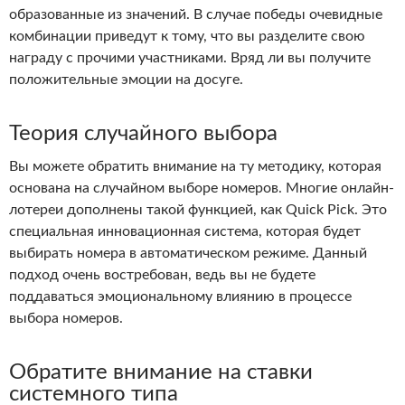
образованные из значений. В случае победы очевидные
комбинации приведут к тому, что вы разделите свою
награду с прочими участниками. Вряд ли вы получите
положительные эмоции на досуге.
Теория случайного выбора
Вы можете обратить внимание на ту методику, которая
основана на случайном выборе номеров. Многие онлайн-
лотереи дополнены такой функцией, как Quick Pick. Это
специальная инновационная система, которая будет
выбирать номера в автоматическом режиме. Данный
подход очень востребован, ведь вы не будете
поддаваться эмоциональному влиянию в процессе
выбора номеров.
Обратите внимание на ставки
системного типа