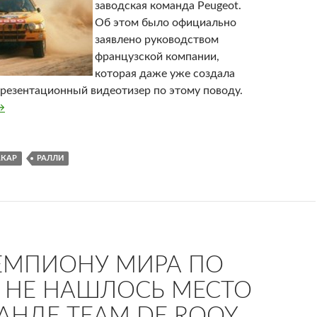
заводская команда Peugeot.
Об этом было официально
заявлено руководством
французской компании,
которая даже уже создала
резентационный видеотизер по этому поводу.
eugeot возвращается в «Дакар»
→
КАР
РАЛЛИ
ЕМПИОНУ МИРА ПО
 НЕ НАШЛОСЬ МЕСТО
АНДЕ TEAM DE ROOY