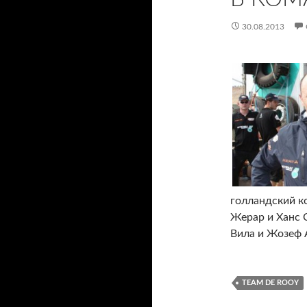
30.08.2013
голландский к
Жерар и Ханс С
Вила и Жозеф 
TEAM DE ROOY