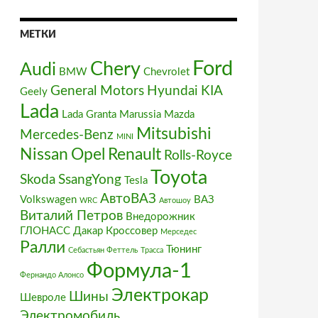
МЕТКИ
Ford
Chery
Audi
BMW
Chevrolet
General Motors
Hyundai
KIA
Geely
Lada
Lada Granta
Marussia
Mazda
Mitsubishi
Mercedes-Benz
MINI
Nissan
Opel
Renault
Rolls-Royce
Toyota
Skoda
SsangYong
Tesla
АвтоВАЗ
Volkswagen
ВАЗ
WRC
Автошоу
Виталий Петров
Внедорожник
ГЛОНАСС
Дакар
Кроссовер
Мерседес
Ралли
Тюнинг
Себастьян Феттель
Трасса
Формула-1
Фернандо Алонсо
Электрокар
Шины
Шевроле
Электромобиль