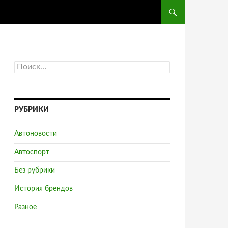
ПЕРЕЙТИ К СОДЕРЖ
Н
а
й
т
и
РУБРИКИ
:
Автоновости
Автоспорт
Без рубрики
История брендов
Разное