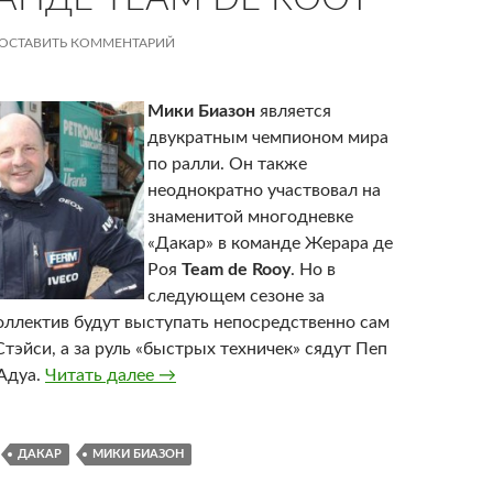
ОСТАВИТЬ КОММЕНТАРИЙ
Мики Биазон
является
двукратным чемпионом мира
по ралли. Он также
неоднократно участвовал на
знаменитой многодневке
«Дакар» в команде Жерара де
Роя
Team de Rooy
. Но в
следующем сезоне за
оллектив будут выступать непосредственно сам
тэйси, а за руль «быстрых техничек» сядут Пеп
Адуа.
Читать далее
Экс-чемпиону мира по ралли не нашлось
→
ДАКАР
МИКИ БИАЗОН