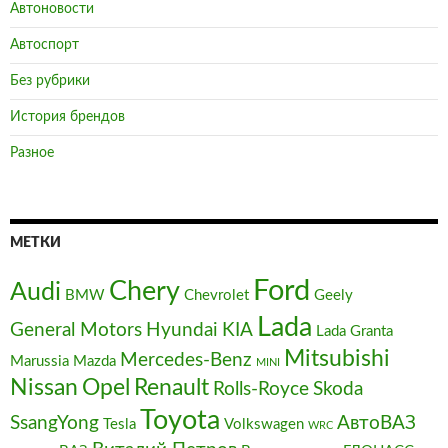
Автоновости
Автоспорт
Без рубрики
История брендов
Разное
МЕТКИ
Ford
Chery
Audi
BMW
Chevrolet
Geely
Lada
General Motors
Hyundai
KIA
Lada Granta
Mitsubishi
Mercedes-Benz
Marussia
Mazda
MINI
Nissan
Opel
Renault
Rolls-Royce
Skoda
Toyota
SsangYong
АвтоВАЗ
Tesla
Volkswagen
WRC