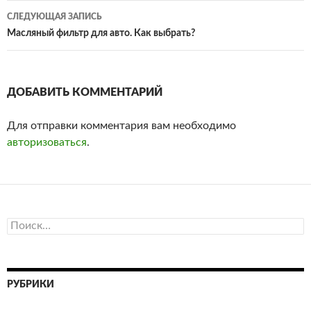
по
СЛЕДУЮЩАЯ ЗАПИСЬ
записям
Масляный фильтр для авто. Как выбрать?
ДОБАВИТЬ КОММЕНТАРИЙ
Для отправки комментария вам необходимо
авторизоваться
.
Н
а
й
т
и
РУБРИКИ
: