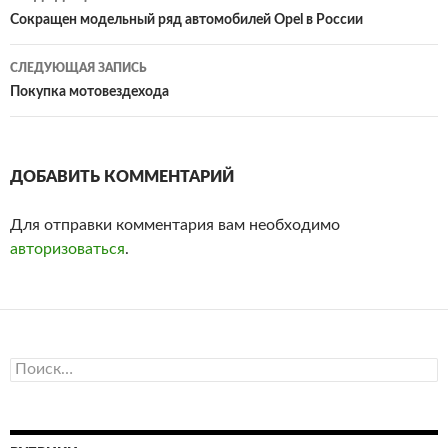
Навигация
Сокращен модельный ряд автомобилей Opel в России
по
СЛЕДУЮЩАЯ ЗАПИСЬ
записям
Покупка мотовездехода
ДОБАВИТЬ КОММЕНТАРИЙ
Для отправки комментария вам необходимо
авторизоваться
.
Н
а
й
т
и