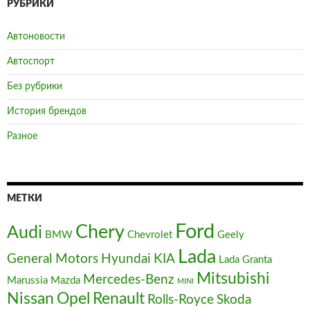
РУБРИКИ
:
Автоновости
Автоспорт
Без рубрики
История брендов
Разное
МЕТКИ
Ford
Chery
Audi
BMW
Chevrolet
Geely
Lada
General Motors
Hyundai
KIA
Lada Granta
Mitsubishi
Mercedes-Benz
Marussia
Mazda
MINI
Nissan
Opel
Renault
Rolls-Royce
Skoda